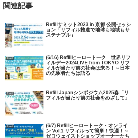
関連記事
Refillサミット2023 in 京都 公開セッシ
Event
ョン「リフィル推進で地球も地域もサ
ステナブル」
(6/16) Refillヒーロートーク 世界リフ
Event
ィルデー2024LIVE from TOKYO リフ
ィルが当たり前の社会は来る！～日本
の先駆者たちは語る
Refill Japanシンポジウム2025春「リ
Event
フィルが当たり前の社会をめざして」
(6/7) Refillヒーロートーク・オンライ
Event
ン Vol.1 リフィルって簡単！快適！～
ゼロウェイストショップオーナーたち