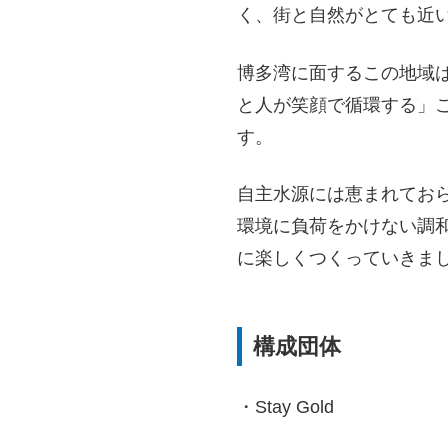
く、
街と自然がとても近
博多湾に面するこの地域
と人が笑顔で循環する」
す。
自主水源には恵まれてお
環境に負荷をかけない調
に楽しくつく
っていきま
構成団体
・Stay Gold