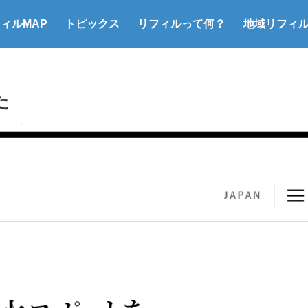
フィルMAP
トピックス
リフィルって何？
地域リフィ
マイ容器&リフィル行動
給水スポット＆給水機
イベントの脱使い捨て
Refillローカルシェア
た