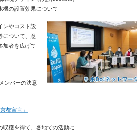
水機の設置効果について
インやコスト設
等について、意
参加者を広げて
参加メンバーの決意
 京都宣言」
の収穫を得て、各地での活動に