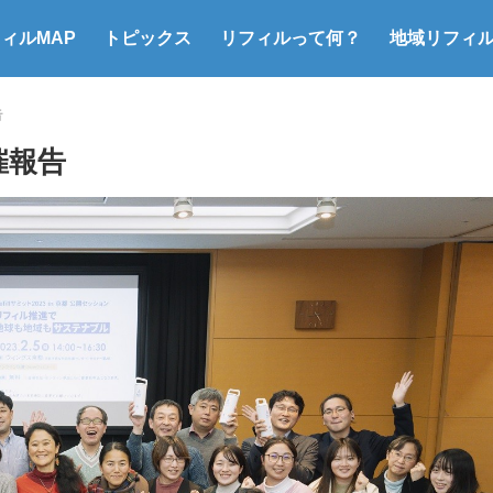
フィルMAP
トピックス
リフィルって何？
地域リフィ
マイ容器&リフィル行動
給水スポット＆給水機
イベントの脱使い捨て
Refillローカルシェア
告
開催報告