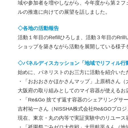
域や参加者を増やしながら、今年度から第２フ
ルの推進に向けての展望を話しました。
◇各地の活動報告
活動１年目のRefillひろしま、活動３年目のR
ショップを築きながら活動を展開している様子
◇パネルディスカッション「地域でリフィル行
始めに、パネリストのお三方に活動を紹介いた
・「おおおさかほかさんマップ」上原梢さん（
大阪府の取り組みとしてのマイ容器が使えるお
・「Re&Go 捨てず返す容器のシェアリングサ
吉村祐一さん（NISSHA株式会社Re&GOプロ
現在、東京・丸の内等で実証実験中のリユース
・「祇園祭ごみゼロ大作戦」太田航平さん（地域環