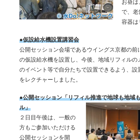
お昼は
で、老
容器は
●仮設給水機設置講習会
公開セッション会場であるウイングス京都の前に、Ref
の仮設給水機を設置し、今後、地域リフィルの
のイベント等で自分たちで設置できるよう、設
をレクチャーしました。
●公開セッション「リフィル推進で地球も地域
ル」
２日目午後は、一般の
方もご参加いただける
公開セッションを開