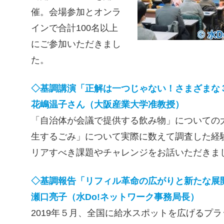
催。会場参加とオンラ
インで合計100名以上
にご参加いただきまし
た。
◇基調講演「正解は一つじゃない！さまざまな
花嶋温子さん（大阪産業大学准教授）
「自治体が会議で提供する飲み物」についての
生するごみ」について実際に数えて調査した経
リアすべき課題やチャレンジをお話いただきま
◇基調報告「リフィル革命の広がりと新たな展
瀬口亮子（水Do!ネットワーク事務局長）
2019年５月、全国に給水スポットを広げるプラット